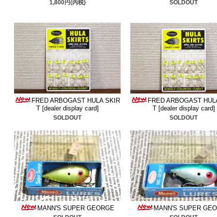
1,800円(内税)
SOLDOUT
■2025/12/24 今年の
ーストッパー
＆
ヘドン
追加
始に日時指定は可能ですが
あります。予めご了承をお
■2025/12/17
ストーム
＆
ヘ
FRED ARBOGAST HULA SKIR
FRED ARBOGAST HUL
した。ストームは希少カラ
T [dealer display card]
T [dealer display card]
SOLDOUT
SOLDOUT
い。
■2025/12/13 シャッド
ルーシャッド
と
ボーマーの
なルアーです、是非ご検討
■2025/12/10
パンキンシー
MANN'S SUPER GEORGE
MANN'S SUPER GE