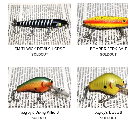
■2025/5/22
ビンテージカタ
ました。ご検討ください。
■2025/5/16
アムコのオシャ
りにアーボガスト
追加しま
■2025/5/14
ヘルベンダー
＆
SMITHWICK DEVILS HORSE
BOMBER JERK BAIT
SOLDOUT
SOLDOUT
今回も状態の良い物ばかり
■2025/5/7
クランクベイト
ット
3つ追加しました。ナ
ね、貴重なマスキーサイズ
■2025/4/29
コーデル
＆
レー
bagley's Diving Killre-B
bagley's Balsa B
態の物ばかりです、是非ご
SOLDOUT
SOLDOUT