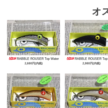
の方へ移行していきます。
オ
格や発送時間帯等に変更が
願いいたします。ご理解の
NOTICE
RABBLE ROUSER Top Water
RABBLE ROUSER Top 
2,680円(内税)
2,980円(内税)
・一万円以上お買い上げで
き手数料も無料です。お得
・新入荷商品や今後のアッ
・納品書は同梱しませんの
方からご確認ください。宜