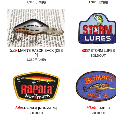
1,380円(内税)
1,380円(内税)
ャローマック
追加しました
討ください。
■2025/10/2
コーデル
＆
ノー
ばかりです、是非ご検討く
■2025/9/27
マンズ
＆
フラポ
MANN'S RAZOR BACK [DEE
STORM LURES
P]
SOLDOUT
した。貴重な純正スカート
1,380円(内税)
■2025/9/22
アムコ
＆
ザラス
さい。
■2025/9/18
魚のおやつフィ
のヘルレイザー
追加しまし
RAPALA [NORMARK]
BOMBER
討ください。
SOLDOUT
SOLDOUT