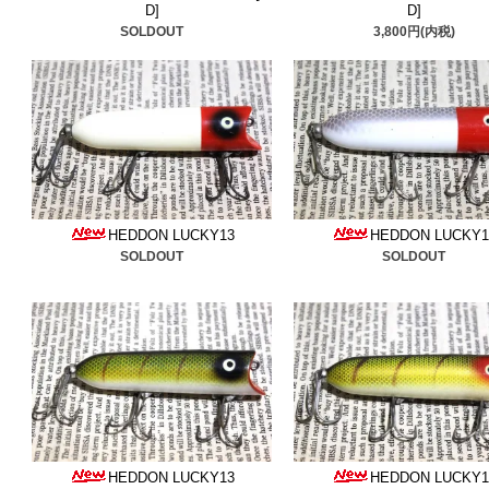
■2026/2/13
ウッズのビッグ
D]
D]
SOLDOUT
3,800円(内税)
ド
3つ追加しました。初期
ね是非ご検討ください。
■2026/2/9
レーベル
＆
ラブ
た。ボックスが良いですね
ください。
HEDDON LUCKY13
HEDDON LUCKY1
SOLDOUT
SOLDOUT
■2026/2/2 ウッド物、
ラパ
検討ください。
■2026/1/29
アーボガスト
＆
希少カラーのフラポッパー
■2026/1/24
コーデル
＆
キワ
HEDDON LUCKY13
HEDDON LUCKY1