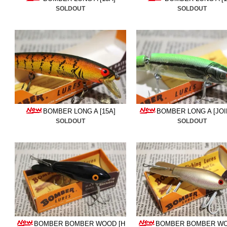
■2026/3/19
ノーマン＆ハイ
SOLDOUT
SOLDOUT
ドンのタイガー
追加しまし
ック是非ご体感ください。
■2026/3/10
ビンテージカタ
しました。貴重なレーベル
い。
BOMBER LONG A [15A]
BOMBER LONG A [JOI
SOLDOUT
SOLDOUT
■2026/3/5
ヘドン
追加しま
■2026/2/27
ストームのオー
追加しました。是非ご検討
■2026/2/19
ホッパストッパ
しました。状態良い物ばか
BOMBER BOMBER WOOD [H
BOMBER BOMBER WO