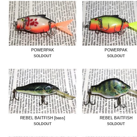
ハードワームは同じカラー
ご確認ください。
■2025/3/20
ヘドン
＆
ビルル
た。ご検討ください。
■2025/3/13
ラブルルーザー
POWERPAK
POWERPAK
SOLDOUT
SOLDOUT
ボックス
追加しました。ご
■2025/3/5
レイジーアイク
しました。ご検討ください
■2025/2/27
カッコいいワッ
検討ください。
REBEL BAITFISH [bass]
REBEL BAITFISH
SOLDOUT
SOLDOUT
■2025/2/24
シェイクスピア