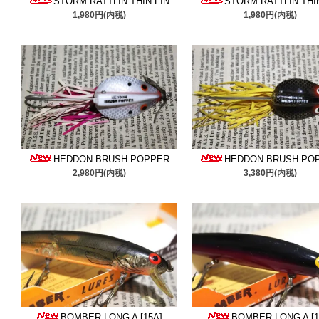
イズです。是非ご検討くだ
STORM RATTLIN THIN FIN
STORM RATTLIN THI
1,980円(内税)
1,980円(内税)
■2026/4/15
オールドラパラ
以上前のスターホイル是非
■2026/4/10
レーベルのクラ
クランク是非ご検討くださ
■2026/4/3
箱入りスミスウ
HEDDON BRUSH POPPER
HEDDON BRUSH PO
しました。貴重なデッドス
2,980円(内税)
3,380円(内税)
■2026/3/28
ボーマー
＆
スト
美品ばかりです、是非ご検
■2026/3/21
コットンコーデ
ー雰囲気有りますね、状態
BOMBER LONG A [15A]
BOMBER LONG A [1