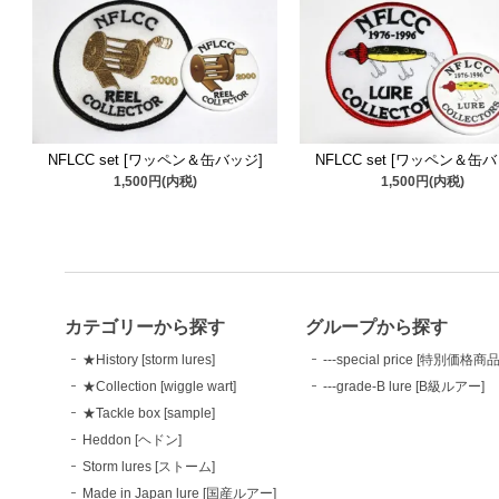
NFLCC set [ワッペン＆缶バッジ]
NFLCC set [ワッペン＆缶
1,500円(内税)
1,500円(内税)
カテゴリーから探す
グループから探す
★History [storm lures]
---special price [特別価格商
★Collection [wiggle wart]
---grade-B lure [B級ルアー]
★Tackle box [sample]
Heddon [ヘドン]
Storm lures [ストーム]
Made in Japan lure [国産ルアー]