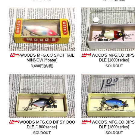
いいたします。是非ご検討
■2025/7/30
ヘドン
＆
ウッズ
した。真夏の強い味方、是
■2025/7/23
ザラスプーク
＆
WOOD'S MFG.CO SPOT TAIL
WOOD'S MFG.CO DIP
し振りに販売できるスター
MINNOW [floater]
DLE [1800series]
3,480円(内税)
SOLDOUT
す、是非ご検討ください。
■2025/7/19
老舗ウッズのデ
ド
追加しました。あまり市
状態ですので是非ご検討く
■2025/7/16
ヘドン
＆
アーボ
WOOD'S MFG.CO DIPSY DOO
WOOD'S MFG.CO DIP
DLE [1800series]
DLE [1800series]
ヘッドハンターミノー、是
SOLDOUT
SOLDOUT