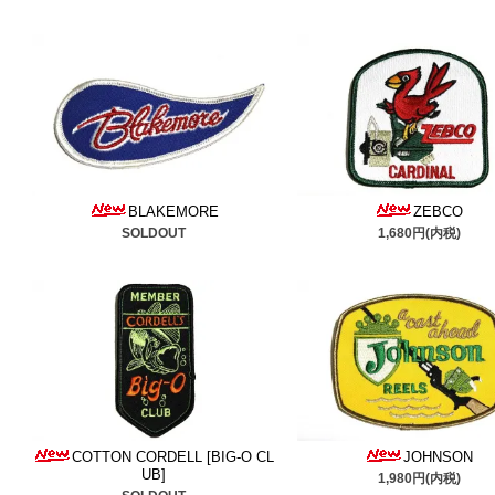
■2025/9/9
ウィーワート
＆
トテールミノー
追加しまし
年々数が減ってます、是非
■2025/9/5
ヘドンのポッパ
討ください。
BLAKEMORE
ZEBCO
SOLDOUT
1,680円(内税)
■2025/9/1
箱入りノーマン
ウトのレッドフィン
追加し
是非ご検討ください。
■2025/8/27
ヘドンのウッド
しました。是非ご検討くだ
COTTON CORDELL [BIG-O CL
JOHNSON
■2025/8/23
コーデルのビッ
UB]
1,980円(内税)