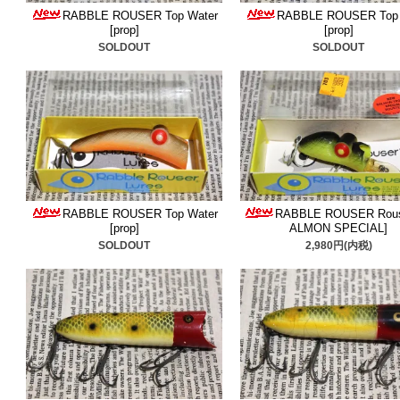
RABBLE ROUSER Top Water
RABBLE ROUSER Top 
・発送についてですが、全
[prop]
[prop]
SOLDOUT
SOLDOUT
能です。いろいろと大人の
は是非ご利用ください。ご
らせください。
NEW
■2026/8/5
ラブルルー
RABBLE ROUSER Top Water
RABBLE ROUSER Rous
[prop]
ALMON SPECIAL]
ました。ご検討ください。
SOLDOUT
2,980円(内税)
■2026/8/1
箱入りヘドン
＆
た。貴重なチャンク是非ご
■2026/7/23
ブラッシュポッ
た。年々希少になりつつあ