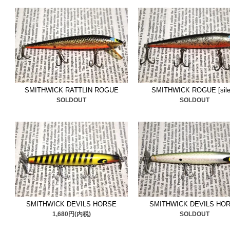
クス
追加しました。貴重な
い。
■2025/6/11
ボックス入りヘ
た。ヘドンは状態良い物ば
SMITHWICK RATTLIN ROGUE
SMITHWICK ROGUE [sile
■2025/6/5
ストーム
＆
ロジ
SOLDOUT
SOLDOUT
ック是非ご検討ください。
■2025/6/3
状態の良いボッ
ッコいいボックスです、是
■2025/5/28
希少サイズのレ
SMITHWICK DEVILS HORSE
SMITHWICK DEVILS HO
加しました。ご検討くださ
1,680円(内税)
SOLDOUT