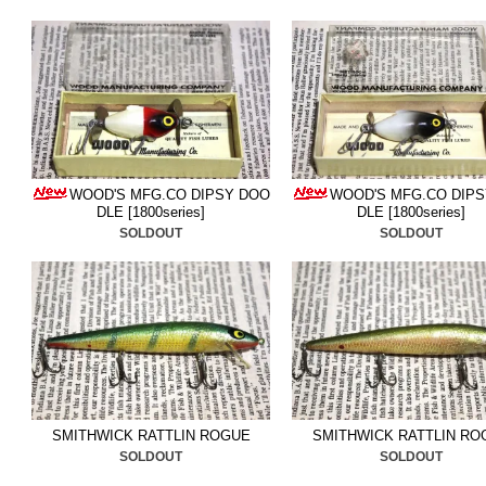
■2025/7/10
コーデル
＆
ノー
た。いずれも貴重なルアー
■2025/7/3 今世紀最強の
ヘ
格以上の内容です、是非ご
WOOD'S MFG.CO DIPSY DOO
WOOD'S MFG.CO DIP
■2025/7/1
ピコ
＆
ホッパス
DLE [1800series]
DLE [1800series]
SOLDOUT
SOLDOUT
非ご検討ください。
■2025/6/25
ストームのウィ
ルドバグリー
追加しました
■2025/6/19
レーベル
＆
ホッ
較的状態の良い物ばかりで
SMITHWICK RATTLIN ROGUE
SMITHWICK RATTLIN RO
SOLDOUT
SOLDOUT
■2025/6/15
オールドラパラ