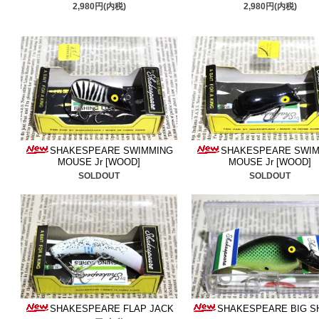
レーベルのボックス
1つ追
2,980円(内税)
2,980円(内税)
ですね、是非ご検討くださ
■2026/1/22
チャガースプー
是非ご検討ください。
■2026/1/14
ヘルレイザー等
しました。ボーマーは非常
SHAKESPEARE SWIMMING
SHAKESPEARE SWI
MOUSE Jr [WOOD]
MOUSE Jr [WOOD]
SOLDOUT
SOLDOUT
いので是非ご検討ください
■2025/01/10
ウィグルワー
も御座います、是非ご検討
■2025/1/4 本年も宜し
ン
追加しました。ご検討く
SHAKESPEARE FLAP JACK
SHAKESPEARE BIG S