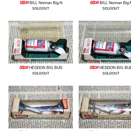
BILL Norman Big-N
BILL Norman Big-
チュラルシリーズ
＆
箱入り
SOLDOUT
SOLDOUT
ください。
■2026/6/21
ヘドン
追加しま
ばかりです、是非ご検討く
■2026/6/19
ストーム
＆
トッ
HEDDON BIG BUD
HEDDON BIG BU
しました。ご検討ください
SOLDOUT
SOLDOUT
■2026/6/10
箱入りリバーラ
少なビッグクランク、マキ
■2026/6/4
ヘドン
と
レーベ
検討ください。