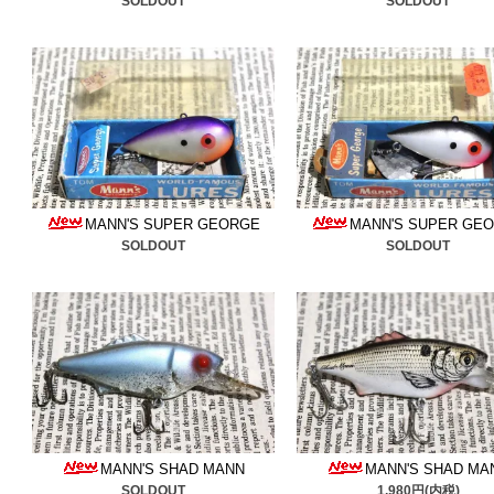
SOLDOUT
SOLDOUT
重なパンキンシード是非ご
■2025/12/3
ボックス入りヘ
ました。是非ご検討くださ
■2025/11/25
ストームのマ
ドワーム
追加しました。ど
MANN'S SUPER GEORGE
MANN'S SUPER GE
非ご検討ください。
SOLDOUT
SOLDOUT
■2025/11/21
コーデル
＆
ノ
検討ください。
■2025/11/11
マンズ
＆
スミ
ックスp9
追加しました。ご
■2025/11/5
レーベル
＆
ファ
MANN'S SHAD MANN
MANN'S SHAD MA
SOLDOUT
1,980円(内税)