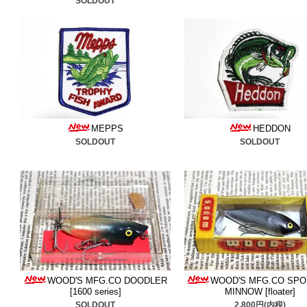
SOLDOUT
やすいサイズです。カラー
■2025/8/20
トップシークレ
シンキングモデル
追加しま
■2025/8/12
ウッズのドゥー
加しました。ビッグオーは
MEPPS
HEDDON
SOLDOUT
SOLDOUT
ね是非ご検討ください。
■2025/8/7
カッコいいワッ
さい。
■2025/8/3
ウッズのフロー
クのビッグジム
追加しまし
WOOD'S MFG.CO DOODLER
WOOD'S MFG.CO SPOT
[1600 series]
MINNOW [floater]
がラメ振り等それぞれ個性
SOLDOUT
2,800円(内税)