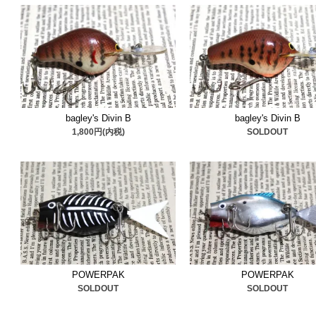
■2025/4/24
ヘドン
追加いし
す、是非ご検討ください。
■2025/4/17
小物用ボックス
の箱物追加しました。貴重
■2025/4/9
オールドストー
bagley's Divin B
bagley's Divin B
1,800円(内税)
SOLDOUT
なってます、是非ご検討く
■2025/4/3
ヘドンのビッグ
追加しました。貴重なボー
■2025/3/30
コーデル
＆
箱物
い物ばかりです、是非ご検
POWERPAK
POWERPAK
■2025/3/26
ストーム
＆
マン
SOLDOUT
SOLDOUT