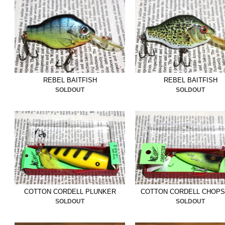
ーポレーション
追加しまし
非ご検討ください。
■2025/2/17
スミスウィッ
ク
ました。ウッドはウッドの
REBEL BAITFISH
REBEL BAITFISH
さい。
SOLDOUT
SOLDOUT
■2025/2/12
マンズ＆ドール
小物用ボックス
追加しまし
ばかりです、ご検討くださ
■2025/2/7
2ndザラ
＆
オール
い状態です、是非ご検討く
COTTON CORDELL PLUNKER
COTTON CORDELL CHOPS
SOLDOUT
SOLDOUT
■2025/2/2
ノンラトルのチ