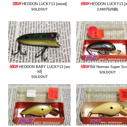
HEDDON LUCKY13 [wood]
HEDDON LUCKY13 [w
ださい。
SOLDOUT
2,980円(内税)
■2026/7/18
ヘドンのラッキ
た。ご検討ください。
■2026/7/15
マンズ
＆
純正フ
重なディーラー物スカート
■2026/7/8
ウッズのスイッ
HEDDON BABY LUCKY13 [wo
Bill Norman Super Sc
od]
SOLDOUT
SOLDOUT
ました。ワッペンは良い状
さい。
■2026/7/2
スミスウィック
加しました。ご検討くださ
■2026/6/27
ゼンマイ式ルア