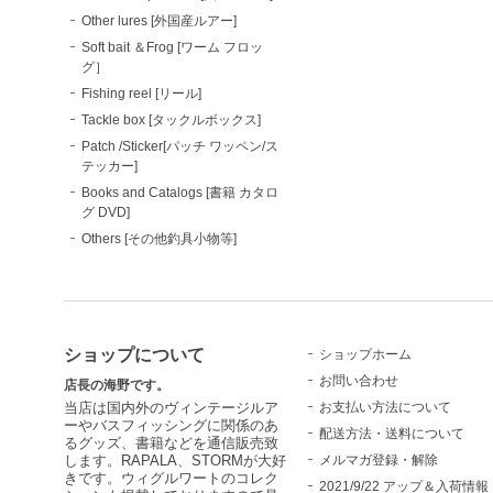
Other lures [外国産ルアー]
Soft bait ＆Frog [ワーム フロッ
グ］
Fishing reel [リール]
Tackle box [タックルボックス]
Patch /Sticker[パッチ ワッペン/ス
テッカー]
Books and Catalogs [書籍 カタロ
グ DVD]
Others [その他釣具小物等]
ショップについて
ショップホーム
お問い合わせ
店長の海野です。
お支払い方法について
当店は国内外のヴィンテージルア
ーやバスフィッシングに関係のあ
配送方法・送料について
るグッズ、書籍などを通信販売致
メルマガ登録・解除
します。RAPALA、STORMが大好
きです。ウィグルワートのコレク
2021/9/22 アップ＆入荷情報