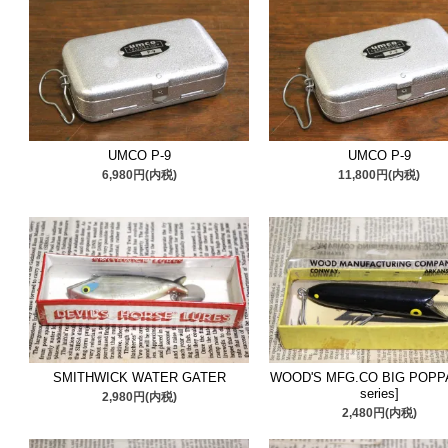
しました。ご検討ください
■2025/1/27
ヘドン
＆
ノーマ
物追加しました。良い状態
■2025/1/22
レーベル
＆
トカ
UMCO P-9
UMCO P-9
是非ご検討ください。
6,980円(内税)
11,800円(内税)
■2025/1/13
ストーム
＆
コー
た。希少ルアーも含まれま
■2025/1/9
ボックス＆バッ
した。ご検討ください。
■2025/1/5 本年一発目、
オ
SMITHWICK WATER GATER
WOOD'S MFG.CO BIG POPPA
series]
2,980円(内税)
2,480円(内税)
箱入りです。状態を充分ご