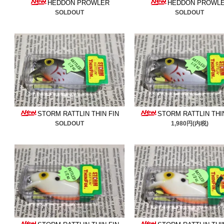
■2026/5/29
中サイズのシル
HEDDON PROWLER
HEDDON PROWL
SOLDOUT
SOLDOUT
背びれ付ルアー、レッドリ
す、是非ご検討ください。
■2026/5/19
コーデル
追加し
す、是非ご検討ください。
■2026/5/13
ヘドンのザラ
＆
STORM RATTLIN THIN FIN
STORM RATTLIN THI
イコスカウト
、状態の良い
SOLDOUT
1,980円(内税)
ださい。
■2026/5/6
レッドボックス
良い物ばかりです。是非ご
■2026/4/26 シルバー