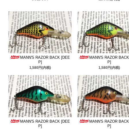
クランク追加しました。ご
■2025/10/29
箱入りヘドン
です、是非ご検討ください
■2025/10/22
コーデル
＆
ヘ
も箱入りで状態良い物ばか
MANN'S RAZOR BACK [DEE
MANN'S RAZOR BACK
P]
P]
■2025/10/17
ウッズのドゥ
1,580円(内税)
1,580円(内税)
のルアーですがクオリティ
す、是非ご検討ください。
■2025/10/15
アーボガスト
の良い物ばかりです是非ご
MANN'S RAZOR BACK [DEE
MANN'S RAZOR BACK
■2025/10/9
ヘドン、パンキ
P]
P]