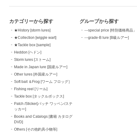
カテゴリーから探す
グループから探す
★History [storm lures]
---special price [特別価格商品」
★Collection [wiggle wart]
---grade-B lure [B級ルアー]
★Tackle box [sample]
Heddon [ヘドン]
Storm lures [ストーム]
Made in Japan lure [国産ルアー]
Other lures [外国産ルアー]
Soft bait ＆Frog [ワーム フロッグ］
Fishing reel [リール]
Tackle box [タックルボックス]
Patch /Sticker[パッチ ワッペン/ステ
ッカー]
Books and Catalogs [書籍 カタログ
DVD]
Others [その他釣具小物等]