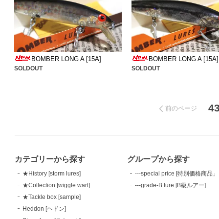
BOMBER LONG A [15A]
BOMBER LONG A [15A]
SOLDOUT
SOLDOUT
4
前のページ
カテゴリーから探す
グループから探す
★History [storm lures]
---special price [特別価格商品」
★Collection [wiggle wart]
---grade-B lure [B級ルアー]
★Tackle box [sample]
Heddon [ヘドン]