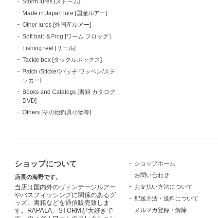
Storm lures [ストーム]
Made in Japan lure [国産ルアー]
Other lures [外国産ルアー]
Soft bait ＆Frog [ワーム フロッグ］
Fishing reel [リール]
Tackle box [タックルボックス]
Patch /Sticker[パッチ ワッペン/ステ
ッカー]
Books and Catalogs [書籍 カタログ
DVD]
Others [その他釣具小物等]
ショップについて
ショップホーム
お問い合わせ
店長の海野です。
お支払い方法について
当店は国内外のヴィンテージルアー
やバスフィッシングに関係のあるグ
配送方法・送料について
ッズ、書籍などを通信販売致しま
メルマガ登録・解除
す。RAPALA、STORMが大好きで