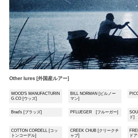
Other lures [外国産ルアー]
WOOD'S MANUFACTURIN
BILL NORMAN [ビルノー
PIC
G.CO [ウッズ]
マン]
Brad's [ブラッズ]
PFLUEGER [フルーガー]
SO
ド]
COTTON CORDELL [コッ
CREEK CHUB [クリークチ
FRE
トンコーデル]
ャブ]
ドア