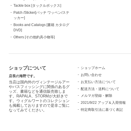
Tackle box [タックルボックス]
Patch /Sticker[パッチ ワッペン/ステ
ッカー]
Books and Catalogs [書籍 カタログ
DVD]
Others [その他釣具小物等]
ショップについて
ショップホーム
お問い合わせ
店長の海野です。
お支払い方法について
当店は国内外のヴィンテージルアー
やバスフィッシングに関係のあるグ
配送方法・送料について
ッズ、書籍などを通信販売致しま
メルマガ登録・解除
す。RAPALA、STORMが大好きで
す。ウィグルワートのコレクション
2021/9/22 アップ＆入荷情報
も掲載しておりますので是非ご覧に
特定商取引法に基づく表記
なってみてください。