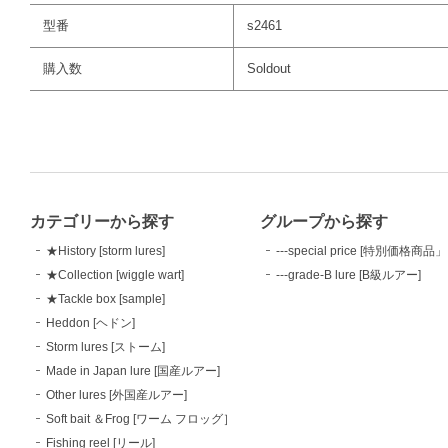
型番
s2461
購入数
Soldout
カテゴリーから探す
グループから探す
★History [storm lures]
---special price [特別価格商品」
★Collection [wiggle wart]
---grade-B lure [B級ルアー]
★Tackle box [sample]
Heddon [ヘドン]
Storm lures [ストーム]
Made in Japan lure [国産ルアー]
Other lures [外国産ルアー]
Soft bait ＆Frog [ワーム フロッグ］
Fishing reel [リール]