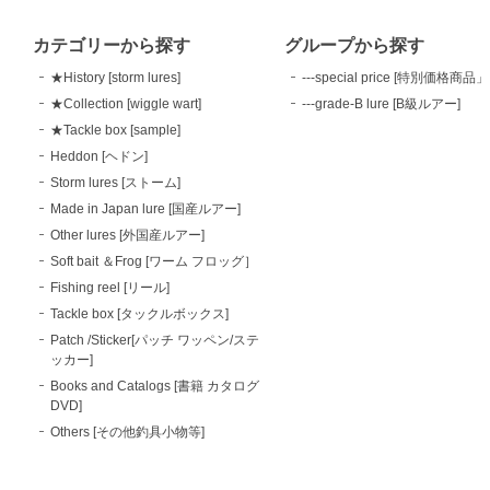
カテゴリーから探す
グループから探す
★History [storm lures]
---special price [特別価格商品」
★Collection [wiggle wart]
---grade-B lure [B級ルアー]
★Tackle box [sample]
Heddon [ヘドン]
Storm lures [ストーム]
Made in Japan lure [国産ルアー]
Other lures [外国産ルアー]
Soft bait ＆Frog [ワーム フロッグ］
Fishing reel [リール]
Tackle box [タックルボックス]
Patch /Sticker[パッチ ワッペン/ステ
ッカー]
Books and Catalogs [書籍 カタログ
DVD]
Others [その他釣具小物等]