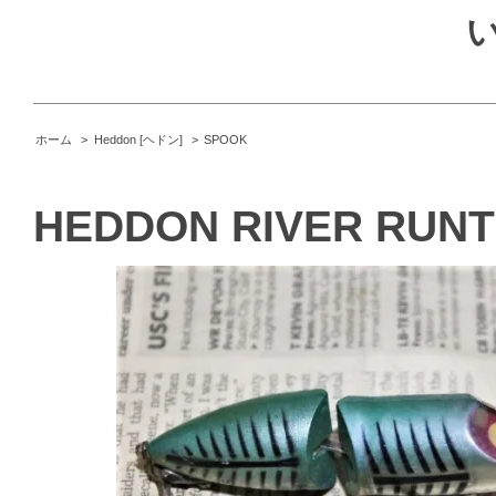
ホーム
>
Heddon [ヘドン]
>
SPOOK
HEDDON RIVER RUNT