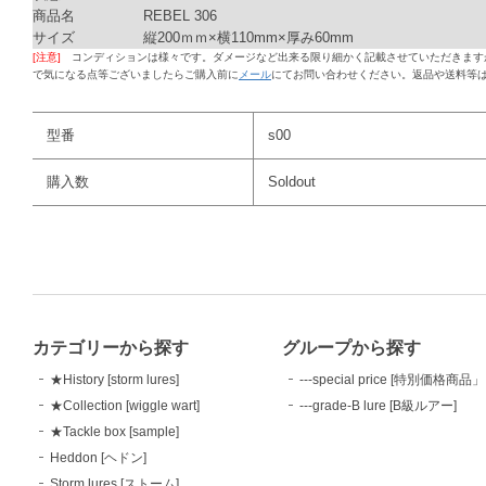
商品名
REBEL 306
サイズ
縦200ｍｍ×横110mm×厚み60mm
[注意]
コンディションは様々です。ダメージなど出来る限り細かく記載させていただきます
で気になる点等ございましたらご購入前に
メール
にてお問い合わせください。返品や送料等
型番
s00
購入数
Soldout
カテゴリーから探す
グループから探す
★History [storm lures]
---special price [特別価格商品」
★Collection [wiggle wart]
---grade-B lure [B級ルアー]
★Tackle box [sample]
Heddon [ヘドン]
Storm lures [ストーム]