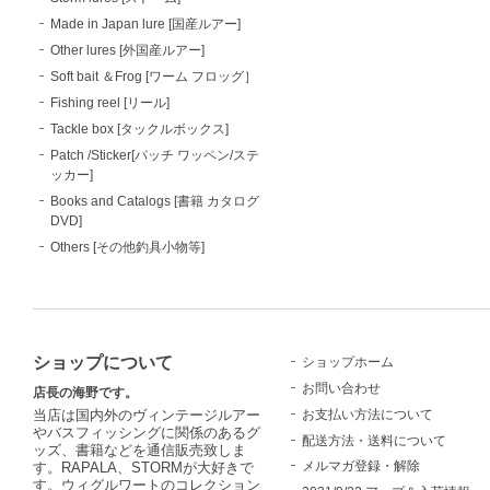
Made in Japan lure [国産ルアー]
Other lures [外国産ルアー]
Soft bait ＆Frog [ワーム フロッグ］
Fishing reel [リール]
Tackle box [タックルボックス]
Patch /Sticker[パッチ ワッペン/ステ
ッカー]
Books and Catalogs [書籍 カタログ
DVD]
Others [その他釣具小物等]
ショップについて
ショップホーム
お問い合わせ
店長の海野です。
お支払い方法について
当店は国内外のヴィンテージルアー
やバスフィッシングに関係のあるグ
配送方法・送料について
ッズ、書籍などを通信販売致しま
メルマガ登録・解除
す。RAPALA、STORMが大好きで
す。ウィグルワートのコレクション