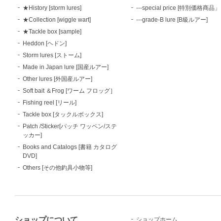
★History [storm lures]
---special price [特別価格商品」
★Collection [wiggle wart]
---grade-B lure [B級ルアー]
★Tackle box [sample]
Heddon [ヘドン]
Storm lures [ストーム]
Made in Japan lure [国産ルアー]
Other lures [外国産ルアー]
Soft bait ＆Frog [ワーム フロッグ］
Fishing reel [リール]
Tackle box [タックルボックス]
Patch /Sticker[パッチ ワッペン/ステ
ッカー]
Books and Catalogs [書籍 カタログ
DVD]
Others [その他釣具小物等]
ショップについて
ショップホーム