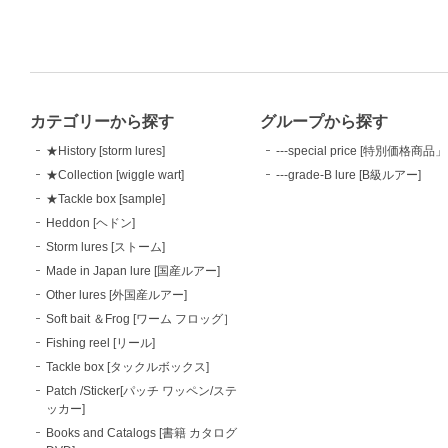
カテゴリーから探す
グループから探す
★History [storm lures]
---special price [特別価格商品」
★Collection [wiggle wart]
---grade-B lure [B級ルアー]
★Tackle box [sample]
Heddon [ヘドン]
Storm lures [ストーム]
Made in Japan lure [国産ルアー]
Other lures [外国産ルアー]
Soft bait ＆Frog [ワーム フロッグ］
Fishing reel [リール]
Tackle box [タックルボックス]
Patch /Sticker[パッチ ワッペン/ステ
ッカー]
Books and Catalogs [書籍 カタログ