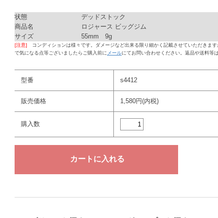
状態
デッドストック
商品名
ロジャース ビッグジム
サイズ
55mm 9g
[注意]
コンディションは様々です。ダメージなど出来る限り細かく記載させていただきます
で気になる点等ございましたらご購入前に
メール
にてお問い合わせください。返品や送料等
型番
s4412
販売価格
1,580円(内税)
購入数