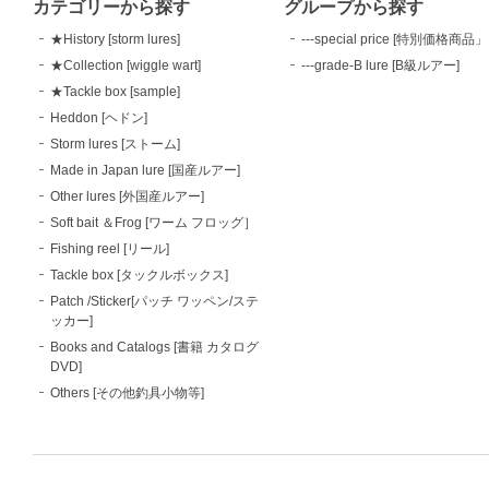
カテゴリーから探す
グループから探す
★History [storm lures]
---special price [特別価格商品」
★Collection [wiggle wart]
---grade-B lure [B級ルアー]
★Tackle box [sample]
Heddon [ヘドン]
Storm lures [ストーム]
Made in Japan lure [国産ルアー]
Other lures [外国産ルアー]
Soft bait ＆Frog [ワーム フロッグ］
Fishing reel [リール]
Tackle box [タックルボックス]
Patch /Sticker[パッチ ワッペン/ステ
ッカー]
Books and Catalogs [書籍 カタログ
DVD]
Others [その他釣具小物等]