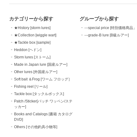
カテゴリーから探す
グループから探す
★History [storm lures]
---special price [特別価格商品」
★Collection [wiggle wart]
---grade-B lure [B級ルアー]
★Tackle box [sample]
Heddon [ヘドン]
Storm lures [ストーム]
Made in Japan lure [国産ルアー]
Other lures [外国産ルアー]
Soft bait ＆Frog [ワーム フロッグ］
Fishing reel [リール]
Tackle box [タックルボックス]
Patch /Sticker[パッチ ワッペン/ステ
ッカー]
Books and Catalogs [書籍 カタログ
DVD]
Others [その他釣具小物等]