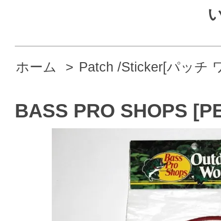
ホーム
>
Patch /Sticker[パ
BASS PRO SHOPS [P