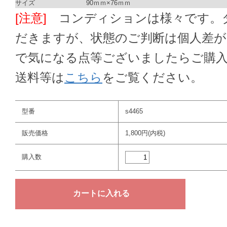
サイズ
90ｍｍ×76ｍｍ
[注意]
コンディションは様々です。ダ
だきますが、状態のご判断は個人差
で気になる点等ございましたらご購
送料等は
こちら
をご覧ください。
型番
s4465
販売価格
1,800円(内税)
購入数