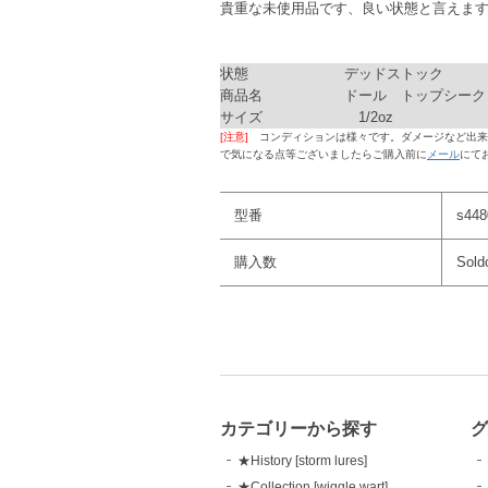
貴重な未使用品です、良い状態と言えま
状態
デッドストック
商品名
ドール トップシーク
サイズ
1/2oz
[注意]
コンディションは様々です。ダメージなど出来
で気になる点等ございましたらご購入前に
メール
にて
型番
s448
購入数
Sold
カテゴリーから探す
★History [storm lures]
★Collection [wiggle wart]