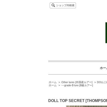
ショップ内検索
ホー
ホーム
>
Other lures [外国産ルアー]
>
DOLL 
ホーム
>
---grade-B lure [B級ルアー]
DOLL TOP SECRET [THOMPSO