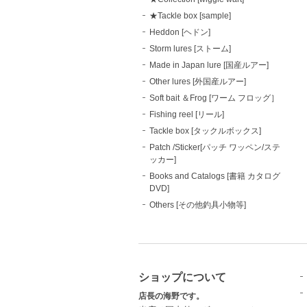
★Tackle box [sample]
Heddon [ヘドン]
Storm lures [ストーム]
Made in Japan lure [国産ルアー]
Other lures [外国産ルアー]
Soft bait ＆Frog [ワーム フロッグ］
Fishing reel [リール]
Tackle box [タックルボックス]
Patch /Sticker[パッチ ワッペン/ステ
ッカー]
Books and Catalogs [書籍 カタログ
DVD]
Others [その他釣具小物等]
ショップについて
店長の海野です。