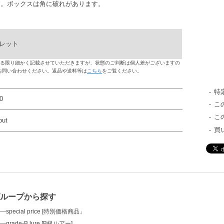
す。ボックスは角に破れがあります。
レット
る限り細かく記載させていただきますが、状態のご判断は個人差がございますの
お問い合わせください。返品や送料等は
こちら
をご覧ください。
特
0
こ
こ
out
買
グループから探す
---special price [特別価格商品」
---grade-B lure [B級ルアー]