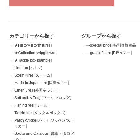
カテゴリーから探す
グループから探す
★History [storm lures]
---special price [特別価格商品」
★Collection [wiggle wart]
---grade-B lure [B級ルアー]
★Tackle box [sample]
Heddon [ヘドン]
Storm lures [ストーム]
Made in Japan lure [国産ルアー]
Other lures [外国産ルアー]
Soft bait ＆Frog [ワーム フロッグ］
Fishing reel [リール]
Tackle box [タックルボックス]
Patch /Sticker[パッチ ワッペン/ステ
ッカー]
Books and Catalogs [書籍 カタログ
DVD]