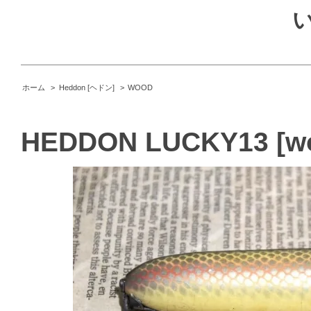
ホーム
>
Heddon [ヘドン]
>
WOOD
HEDDON LUCKY13 [w