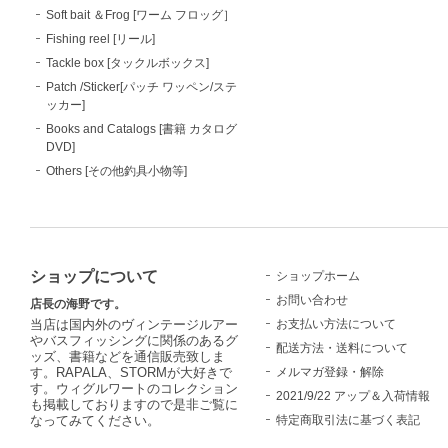
Soft bait ＆Frog [ワーム フロッグ］
Fishing reel [リール]
Tackle box [タックルボックス]
Patch /Sticker[パッチ ワッペン/ステ
ッカー]
Books and Catalogs [書籍 カタログ
DVD]
Others [その他釣具小物等]
ショップについて
ショップホーム
お問い合わせ
店長の海野です。
お支払い方法について
当店は国内外のヴィンテージルアー
やバスフィッシングに関係のあるグ
配送方法・送料について
ッズ、書籍などを通信販売致しま
メルマガ登録・解除
す。RAPALA、STORMが大好きで
す。ウィグルワートのコレクション
2021/9/22 アップ＆入荷情報
も掲載しておりますので是非ご覧に
特定商取引法に基づく表記
なってみてください。