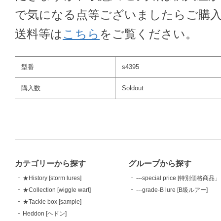
で気になる点等ございましたらご購
送料等は
こちら
をご覧ください。
型番
s4395
購入数
Soldout
カテゴリーから探す
グループから探す
★History [storm lures]
---special price [特別価格商品」
★Collection [wiggle wart]
---grade-B lure [B級ルアー]
★Tackle box [sample]
Heddon [ヘドン]