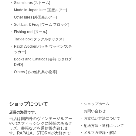
Storm lures [ストーム]
Made in Japan lure [国産ルアー]
Other lures [外国産ルアー]
Soft bait ＆Frog [ワーム フロッグ］
Fishing reel [リール]
Tackle box [タックルボックス]
Patch /Sticker[パッチ ワッペン/ステ
ッカー]
Books and Catalogs [書籍 カタログ
DVD]
Others [その他釣具小物等]
ショップについて
ショップホーム
お問い合わせ
店長の海野です。
お支払い方法について
当店は国内外のヴィンテージルアー
やバスフィッシングに関係のあるグ
配送方法・送料について
ッズ、書籍などを通信販売致しま
メルマガ登録・解除
す。RAPALA、STORMが大好きで