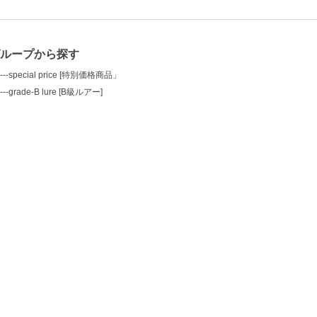
グループから探す
---special price [特別価格商品」
---grade-B lure [B級ルアー]