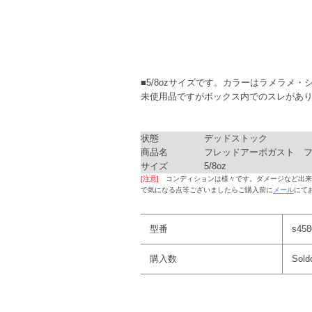
■5/8ozサイズです。カラーはラメラメ
未使用品ですがボックス内でのスレがあ
状態
デッドストック
商品名
フレッドアーボガスト 
サイズ
5/8oz
[注意]
コンディションは様々です。ダメージなど出来
で気になる点等ございましたらご購入前に
メール
にて
型番
s458
購入数
Sold