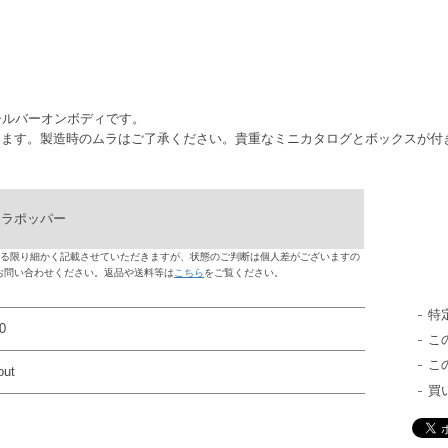
・シルバーオンボディです。
ります。製造時のムラはご了承ください。貴重なミニカタログとボックスが付
フラポッパー
る限り細かく記載させていただきますが、状態のご判断は個人差がございますの
お問い合わせください。返品や送料等は
こちら
をご覧ください。
特
0
こ
こ
out
買