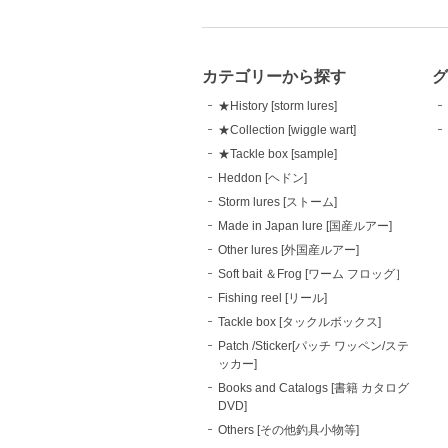
カテゴリーから探す
★History [storm lures]
★Collection [wiggle wart]
★Tackle box [sample]
Heddon [ヘドン]
Storm lures [ストーム]
Made in Japan lure [国産ルアー]
Other lures [外国産ルアー]
Soft bait ＆Frog [ワーム フロッグ］
Fishing reel [リール]
Tackle box [タックルボックス]
Patch /Sticker[パッチ ワッペン/ステ
ッカー]
Books and Catalogs [書籍 カタログ
DVD]
Others [その他釣具小物等]