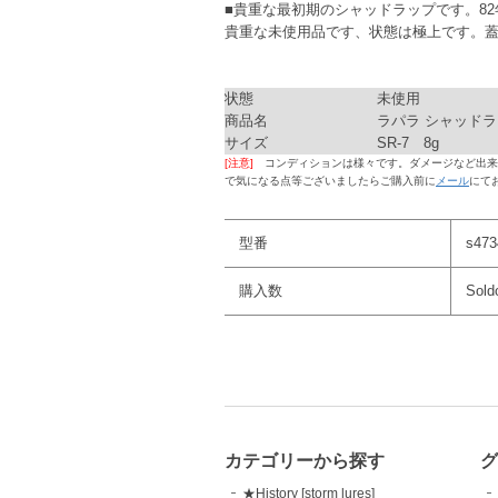
■貴重な最初期のシャッドラップです。8
貴重な未使用品です、状態は極上です。
状態
未使用
商品名
ラパラ シャッド
サイズ
SR-7 8g
[注意]
コンディションは様々です。ダメージなど出来
で気になる点等ございましたらご購入前に
メール
にて
型番
s473
購入数
Sold
カテゴリーから探す
★History [storm lures]