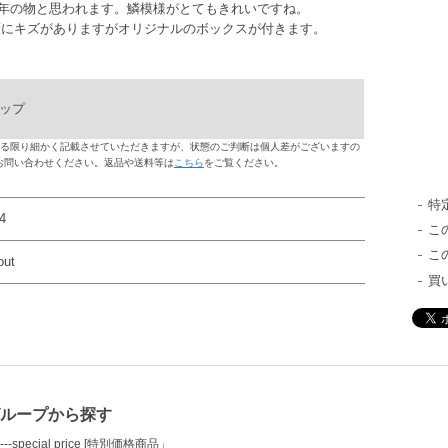
2年の物と思われます。鱗模様がとてもきれいですね。
蓋にキズがありますがオリジナルのボックスが付きます。
ラップ
る限り細かく記載させていただきますが、状態のご判断は個人差がございますの
お問い合わせください。返品や送料等は
こちら
をご覧ください。
特
4
こ
こ
out
買
グループから探す
---special price [特別価格商品」