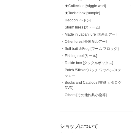
★Collection [wiggle wart]
★Tackle box [sample]
Heddon [ヘドン]
Storm lures [ストーム]
Made in Japan lure [国産ルアー]
Other lures [外国産ルアー]
Soft bait ＆Frog [ワーム フロッグ］
Fishing reel [リール]
Tackle box [タックルボックス]
Patch /Sticker[パッチ ワッペン/ステ
ッカー]
Books and Catalogs [書籍 カタログ
DVD]
Others [その他釣具小物等]
ショップについて